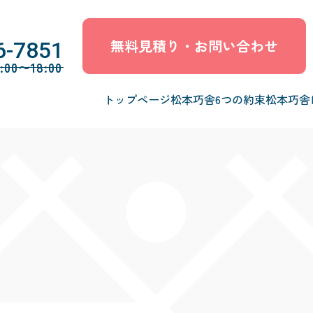
無料見積り・お問い合わせ
6-7851
0〜18:00
トップページ
松本巧舎6つの約束
松本巧舎