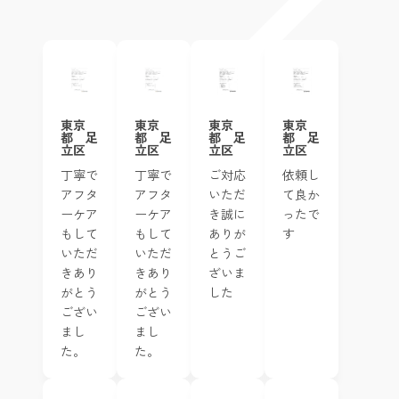
東京
東京
東京
東京
都 足
都 足
都 足
都 足
立区
立区
立区
立区
ご対応
依頼し
丁寧で
丁寧で
いただ
て良か
アフタ
アフタ
き誠に
ったで
ーケア
ーケア
ありが
す
もして
もして
とうご
いただ
いただ
ざいま
きあり
きあり
した
がとう
がとう
ござい
ござい
まし
まし
た。
た。