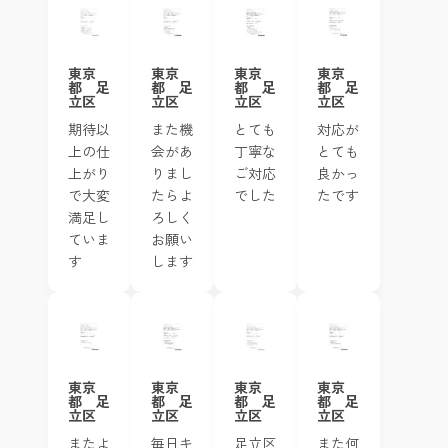
東京
東京
東京
東京
都 足
都 足
都 足
都 足
立区
立区
立区
立区
また機
とても
対応が
期待以
会があ
丁寧な
とても
上の仕
りまし
ご対応
良かっ
上がり
たらよ
でした
たです
で大変
ろしく
満足し
お願い
ていま
します
す
東京
東京
東京
東京
都 足
都 足
都 足
都 足
立区
立区
立区
立区
またよ
毎日キ
また何
足立区