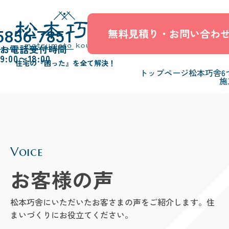
無料見積り・お問い合わ
5856-7851
お電話受付時間
9:00〜18:00
住宅の『困った』を全て解決！
トップページ
松本巧舎6
施
Voice
お客様の声
松本巧舎にいただいたお客さまの声をご紹介します。住
まいづくりにお役立てください。