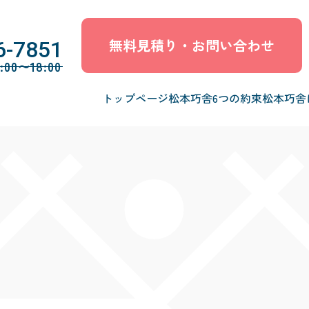
無料見積り・お問い合わせ
6-7851
0〜18:00
トップページ
松本巧舎6つの約束
松本巧舎