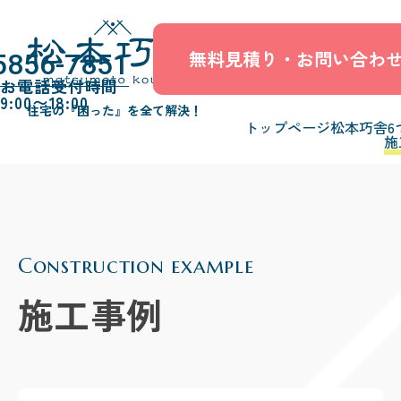
無料見積り・お問い合わ
5856-7851
お電話受付時間
9:00〜18:00
住宅の『困った』を全て解決！
トップページ
松本巧舎6
施
Construction example
施工事例