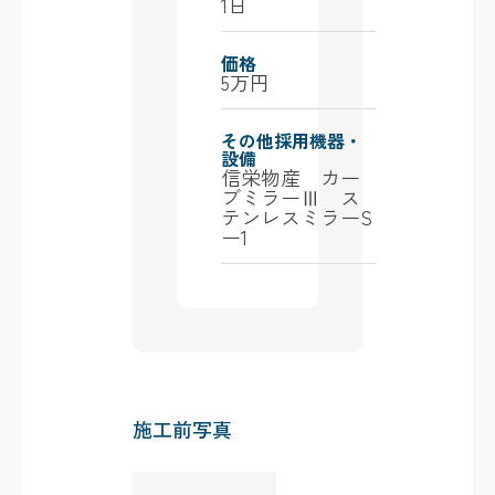
1日
価格
5万円
その他採用機器・
設備
信栄物産 カー
ブミラーⅢ ス
テンレスミラーS
ー1
施工前写真