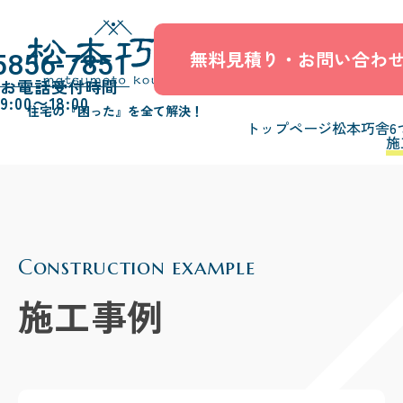
無料見積り・お問い合わ
5856-7851
お電話受付時間
9:00〜18:00
住宅の『困った』を全て解決！
トップページ
松本巧舎6
施
Construction example
施工事例