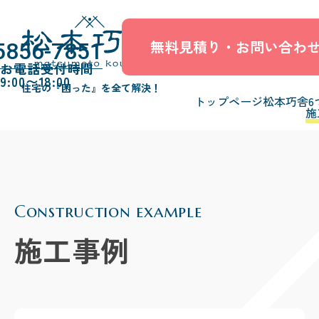
無料見積り・お問い合わ
5856-7851
お電話受付時間
9:00〜18:00
住宅の『困った』を全て解決！
トップページ
松本巧舎6
施
Construction example
施工事例