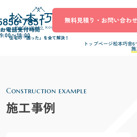
無料見積り・お問い合わ
5856-7851
お電話受付時間
9:00〜18:00
住宅の『困った』を全て解決！
トップページ
松本巧舎6
施
Construction example
施工事例