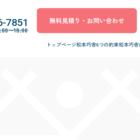
無料見積り・お問い合わせ
6-7851
0〜18:00
トップページ
松本巧舎6つの約束
松本巧舎