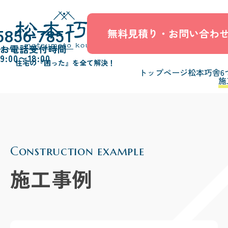
無料見積り・お問い合わ
5856-7851
お電話受付時間
9:00〜18:00
住宅の『困った』を全て解決！
トップページ
松本巧舎6
施
Construction example
施工事例