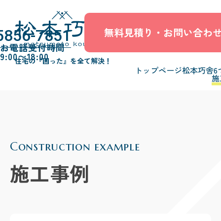
無料見積り・お問い合わ
5856-7851
お電話受付時間
9:00〜18:00
住宅の『困った』を全て解決！
トップページ
松本巧舎6
施
Construction example
施工事例