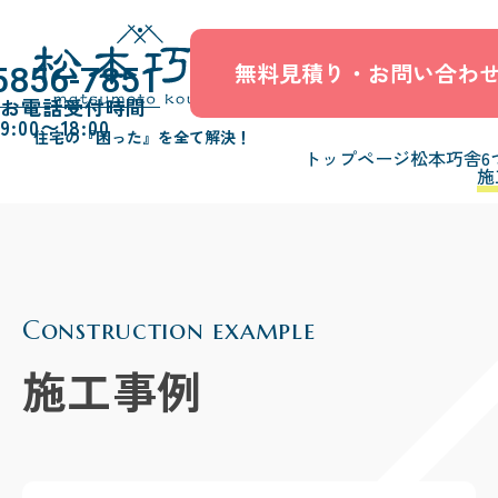
無料見積り・お問い合わ
5856-7851
お電話受付時間
9:00〜18:00
住宅の『困った』を全て解決！
トップページ
松本巧舎6
施
Construction example
施工事例