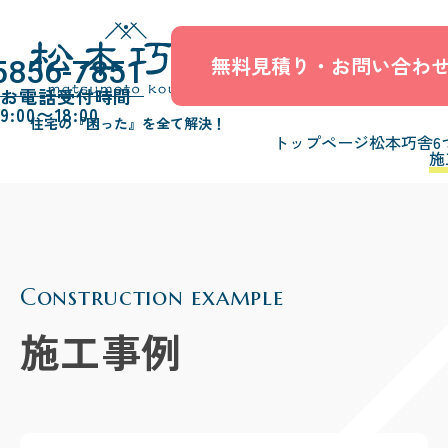
無料見積り・お問い合わ
5856-7851
お電話受付時間
9:00〜18:00
住宅の『困った』を全て解決！
トップページ
松本巧舎6
施
Construction example
施工事例