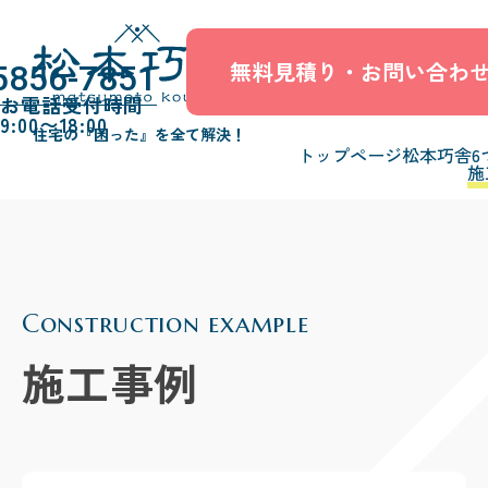
無料見積り・お問い合わ
5856-7851
お電話受付時間
9:00〜18:00
住宅の『困った』を全て解決！
トップページ
松本巧舎6
施
Construction example
施工事例