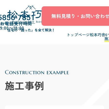
無料見積り・お問い合わ
5856-7851
お電話受付時間
9:00〜18:00
住宅の『困った』を全て解決！
トップページ
松本巧舎6
施
Construction example
施工事例