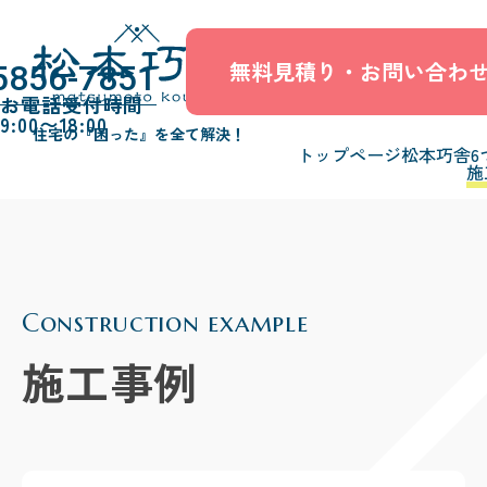
無料見積り・お問い合わ
5856-7851
お電話受付時間
9:00〜18:00
住宅の『困った』を全て解決！
トップページ
松本巧舎6
施
Construction example
施工事例