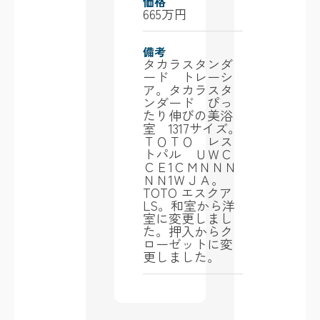
価格
665万円
備考
タカラスタンダ
ード トレーシ
ア。タカラスタ
ンダード ぴっ
たり伸びの美浴
室 1317サイズ。
ＴＯＴＯ レス
トパル ＵＷＣ
ＣＥ1ＣＭＮＮＮ
ＮＮ1ＷＪＡ。
TOTO エスクア
LS。和室から洋
室に変更しまし
た。押入からク
ローゼットに変
更しました。