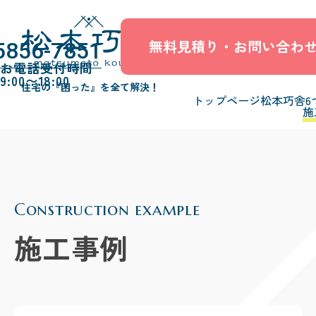
無料見積り・お問い合わ
5856-7851
お電話受付時間
9:00〜18:00
住宅の『困った』を全て解決！
トップページ
松本巧舎6
施
Construction example
施工事例