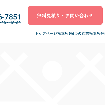
無料見積り・お問い合わせ
6-7851
0〜18:00
トップページ
松本巧舎6つの約束
松本巧舎